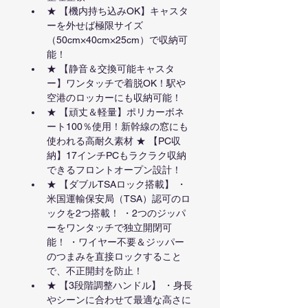
★ 【機内持ち込みOK】キャスタ
ーを外せば極限サイズ
（50cm×40cm×25cm）で収納可
能！
★ 【静音＆交換可能キャスタ
ー】ワンタッチで着脱OK！駅や
空港のロッカーにも収納可能！
★ 【頑丈＆軽量】ポリカーボネ
ート100％使用！新幹線の窓にも
使われる高耐久素材 ★ 【PC収
納】17インチPCもラクラク収納
できるフロントオープン設計！
★ 【ダブルTSAロック搭載】 ・
米国運輸保安局（TSA）認可のロ
ックを2つ搭載！ ・2つのジッパ
ーをワンタッチで独立開閉可
能！ ・ワイヤー不要＆ジッパー
のつまみを直接ロックすること
で、不正開封を防止！
★ 【3段階調整ハンドル】 ・身長
やシーンに合わせて最適な高さに