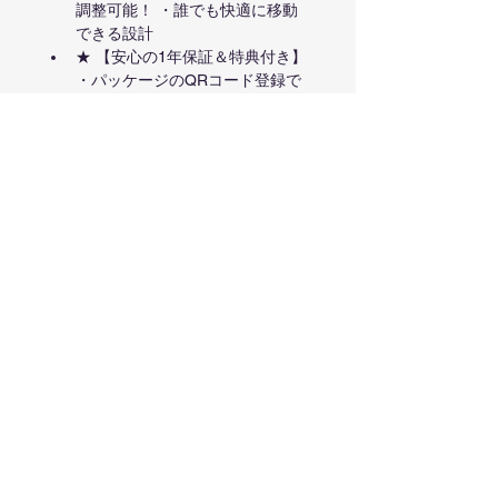
調整可能！ ・誰でも快適に移動
できる設計
★ 【安心の1年保証＆特典付き】 
・パッケージのQRコード登録で
保証期間が1年に延長！ ・荷物の
識別に便利なネームタグプレゼン
ト🎁 ・充実のカスタマーサポー
トで安心して長く使える！ 📌 機
能性・耐久性・使いやすさを兼ね
備えた最先端スーツケース！
Model Number:
 EL-050
Part Number:
 EL-050
Package Dimensions:
 21.5 x 16.5 x 
11 inches
Category:
 Shoes
Product Info
使い方について、必ず以下をご参照い
Return & Refund Policy
ただいてからお使いください。
ダイヤルロックの数字変更